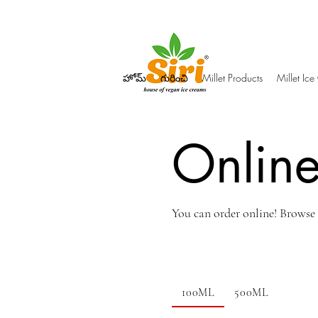
హోమ్
గురించి
Millet Products
Millet Ic
Onlin
You can order online! Browse
100ML
500ML