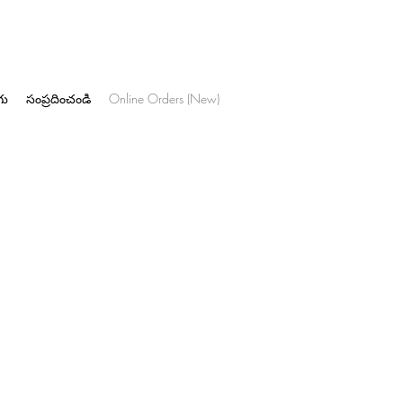
గు
సంప్రదించండి
Online Orders (New)