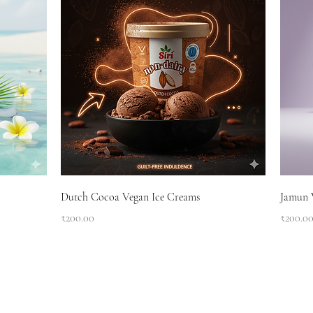
Dutch Cocoa Vegan Ice Creams
Jamun 
Price
Price
₹200.00
₹200.0