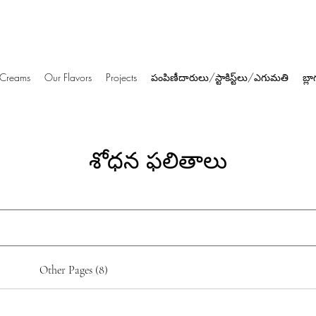
e Creams
Our Flavors
Projects
పంపిణీదారులు/స్టాకిస్ట్‌లు/ఎగుమతి
బ్లా
శోధన ఫలితాలు
Other Pages (8)