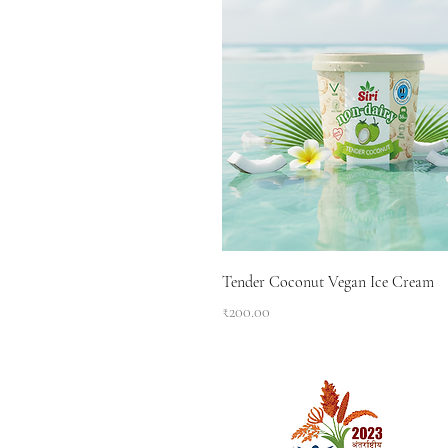
Tender Coconut Vegan Ice Cream
Price
₹200.00