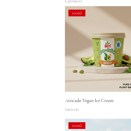
6 products
100ml
Avocado Vegan Ice Cream
Price
₹200.00
100ml