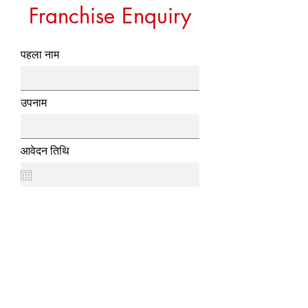
Franchise Enquiry
पहला नाम
उपनाम
आवेदन तिथि
ईमेल पता
फ़ोन
निवेश का आकार